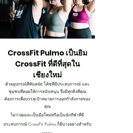
CrossFit Pulmo เป็นยิม
CrossFit ที่ดีที่สุดใน
เชียงใหม่
ด้วยอุปกรณ์ที่ทันสมัย โค้ชที่มีประสบการณ์ และ
ชุมชนที่คอยให้การสนับสนุน จึงมีทุกสิ่งที่คุณ
ต้องการเพื่อบรรลุเป้าหมายการออกกำลังกายของ
คุณ
ไม่ว่าคุณจะเป็นมือใหม่หรือเป็นนักกีฬาที่มี
ประสบการณ์ CrossFit Pulmo ก็มีบางอย่างสำหรับ