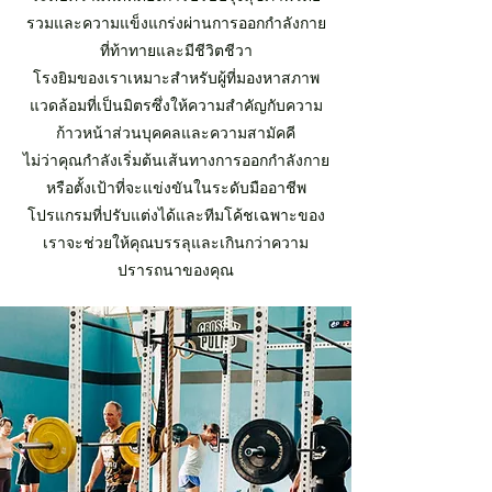
รวมและความแข็งแกร่งผ่านการออกกำลังกาย
ที่ท้าทายและมีชีวิตชีวา
โรงยิมของเราเหมาะสำหรับผู้ที่มองหาสภาพ
แวดล้อมที่เป็นมิตรซึ่งให้ความสำคัญกับความ
ก้าวหน้าส่วนบุคคลและความสามัคคี
ไม่ว่าคุณกำลังเริ่มต้นเส้นทางการออกกำลังกาย
หรือตั้งเป้าที่จะแข่งขันในระดับมืออาชีพ
โปรแกรมที่ปรับแต่งได้และทีมโค้ชเฉพาะของ
เราจะช่วยให้คุณบรรลุและเกินกว่าความ
ปรารถนาของคุณ