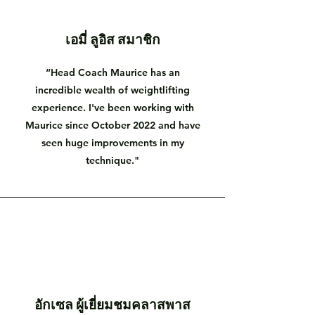
เอมี่ ลูอิส สมาชิก
“Head Coach Maurice has an
incredible wealth of weightlifting
experience. I've been working with
Maurice since October 2022 and have
seen huge improvements in my
technique."
อักเซล ผู้เยี่ยมชมคลาสพาส