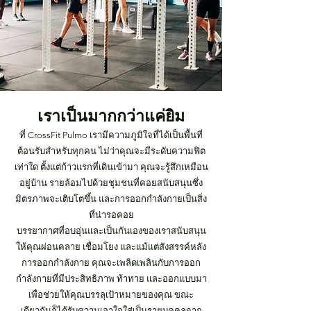
เราเป็นมากกว่าแค่ยิม
ที่ CrossFit Pulmo เรามีความภูมิใจที่ได้เป็นพื้นที่
ต้อนรับสำหรับทุกคน ไม่ว่าคุณจะมีระดับความฟิต
เท่าใด ตั้งแต่ก้าวแรกที่เดินเข้ามา คุณจะรู้สึกเหมือน
อยู่บ้าน รายล้อมไปด้วยชุมชนที่คอยสนับสนุนซึ่ง
มิตรภาพจะเติบโตขึ้น และการออกกำลังกายเป็นสิ่ง
ที่น่ารอคอย
บรรยากาศที่อบอุ่นและเป็นกันเองของเราสนับสนุน
ให้คุณผ่อนคลาย เชื่อมโยง และแม้แต่สังสรรค์หลัง
การออกกำลังกาย คุณจะเพลิดเพลินกับการออก
กำลังกายที่มีประสิทธิภาพ ท้าทาย และออกแบบมา
เพื่อช่วยให้คุณบรรลุเป้าหมายของคุณ ขณะ
เดียวกันก็ได้รับความเอาใจใส่เป็นรายบุคคลจาก