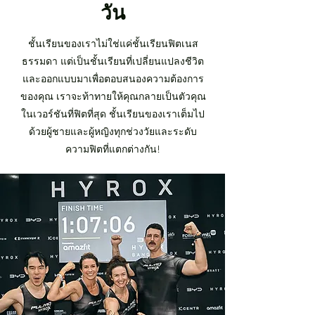
วัน
ชั้นเรียนของเราไม่ใช่แค่ชั้นเรียนฟิตเนส
ธรรมดา แต่เป็นชั้นเรียนที่เปลี่ยนแปลงชีวิต
และออกแบบมาเพื่อตอบสนองความต้องการ
ของคุณ เราจะท้าทายให้คุณกลายเป็นตัวคุณ
ในเวอร์ชันที่ฟิตที่สุด ชั้นเรียนของเราเต็มไป
ด้วยผู้ชายและผู้หญิงทุกช่วงวัยและระดับ
ความฟิตที่แตกต่างกัน!