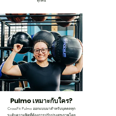
ทุกคน
Pulmo เหมาะกับใคร?
CrossFit Pulmo ออกแบบมาสำหรับบุคคลทุก
ระดับความฟิตที่ต้องการปรับปรุงสุขภาพโดย