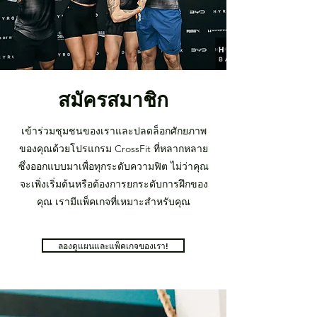
สมัครสมาชิก
เข้าร่วมชุมชนของเราและปลดล็อกศักยภาพ
ของคุณด้วยโปรแกรม CrossFit ที่หลากหลาย
ซึ่งออกแบบมาเพื่อทุกระดับความฟิต ไม่ว่าคุณ
จะเพิ่งเริ่มต้นหรือต้องการยกระดับการฝึกของ
คุณ เรามีแพ็คเกจที่เหมาะสำหรับคุณ
ลองดูแผนและแพ็คเกจของเรา!